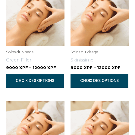
Soins du visage
Soins du visage
Green Filler
Skinissime
9000
XPF
–
12000
XPF
9000
XPF
–
12000
XPF
Ce
Ce
CHOIX DES OPTIONS
CHOIX DES OPTIONS
produit
pr
a
a
plusieurs
plu
variations.
var
Les
Le
options
op
peuvent
pe
être
êtr