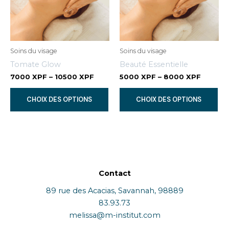
choisies
cho
sur
sur
la
la
page
pa
Soins du visage
Soins du visage
du
du
Tomate Glow
Beauté Essentielle
produit
pr
7000
XPF
–
10500
XPF
5000
XPF
–
8000
XPF
Ce
Ce
CHOIX DES OPTIONS
CHOIX DES OPTIONS
produit
pr
a
a
plusieurs
plu
variations.
var
Les
Le
options
op
Contact
peuvent
pe
être
êtr
89 rue des Acacias, Savannah, 98889
choisies
cho
83.93.73
sur
sur
melissa@m-institut.com
la
la