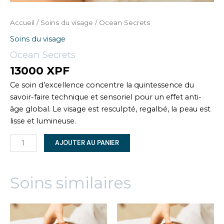
Accueil
/
Soins du visage
/ Ocean Secrets
Soins du visage
Ocean Secrets
13000
XPF
Ce soin d’excellence concentre la quintessence du
savoir-faire technique et sensoriel pour un effet anti-
âge global. Le visage est resculpté, regalbé, la peau est
lisse et lumineuse.
quantité
AJOUTER AU PANIER
de
Ocean
Secrets
Soins similaires