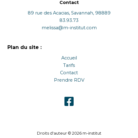
Contact
peuvent
pe
être
êtr
89 rue des Acacias, Savannah, 98889
choisies
cho
83.93.73
sur
sur
melissa@m-institut.com
la
la
page
pa
Plan du site :
du
du
produit
pr
Accueil
Tarifs
Contact
Prendre RDV
Droits d'auteur © 2026 m-institut