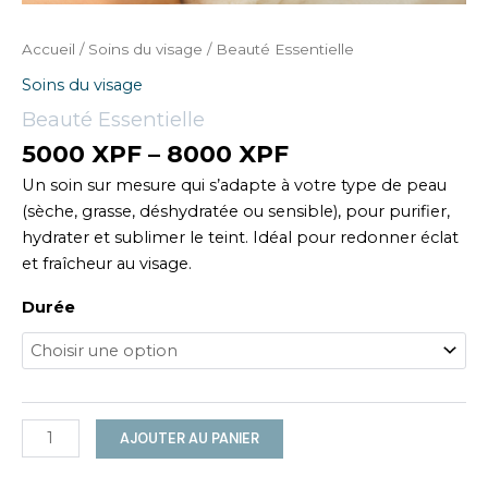
Accueil
/
Soins du visage
/ Beauté Essentielle
Soins du visage
Beauté Essentielle
5000
XPF
–
8000
XPF
Un soin sur mesure qui s’adapte à votre type de peau
(sèche, grasse, déshydratée ou sensible), pour purifier,
hydrater et sublimer le teint. Idéal pour redonner éclat
et fraîcheur au visage.
Durée
quantité
AJOUTER AU PANIER
de
Beauté