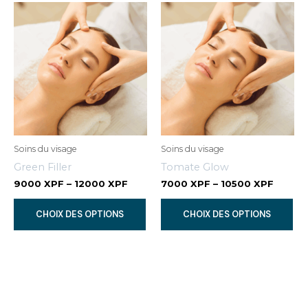
var
Le
op
pe
êtr
cho
sur
la
pa
Soins du visage
Soins du visage
du
Green Filler
Tomate Glow
pr
9000
XPF
–
12000
XPF
7000
XPF
–
10500
XPF
Ce
Ce
CHOIX DES OPTIONS
CHOIX DES OPTIONS
produit
pr
a
a
plusieurs
plu
variations.
var
Les
Le
options
op