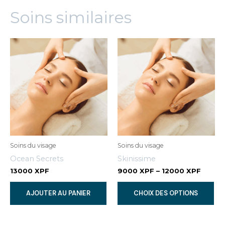
Essentielle
Soins similaires
Soins du visage
Soins du visage
Ocean Secrets
Skinissime
13000
XPF
9000
XPF
–
12000
XPF
Ce
AJOUTER AU PANIER
CHOIX DES OPTIONS
pr
a
plu