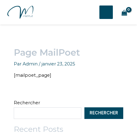
Aller
au
MAIN
contenu
MENU
Page MailPoet
Par
Admin
/
janvier 23, 2025
[mailpoet_page]
Rechercher
RECHERCHER
Recent Posts